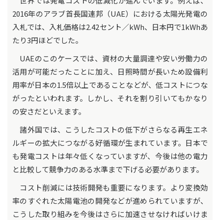
世界では発電コストの低減化が進んでいます。例えば、
2016年のアラブ首長国連邦（UAE）における太陽光発電の
入札では、入札価格は2.42セント／kWh、日本円で1kWhあ
たり3円ほどでした。
UAEのこのケースでは、資材の大量調達や安い労働力の
活用が可能だったことに加え、日照時間が長いため設備利
用率が日本の1.5倍以上であることなどが、低コストにつな
がったといわれます。しかし、それを割り引いてもかなり
の安さだといえます。
諸外国では、こうしたコストの低下がさらなる再生エネ
ルギーの拡大につながる好循環が生まれています。日本で
も発電コストは年々低くなっていますが、今後は他の電力
と比較して競争力のある水準まで下げる必要があります。
コスト削減には技術開発も重要になります。より変換効
率のすぐれた太陽電池の開発などが進められていますが、
こうした取り組みを今後はさらに加速させなければいけま