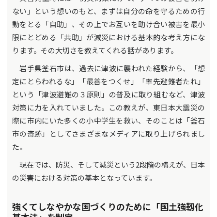
ない」という想いのもと、まずは自分の命を守るための行
動をとる「自助」、その上でお互いを助け合い被害を最小
限にとどめる「共助」が減災における基本的な考え方にな
ります。その大切さを教えてくれる話があります。
岩手県釜石市は、過去に津波に襲われた経験から、「想
定にとらわれるな」「最善をつくせ」「率先避難者たれ」
という「津波避難の３原則」の普及に取り組むなど、津波
対策に力を入れていました。この教えが、東日本大震災の
際に市内にいた多くの⼩中学⽣を救い、そのことは「釜石
市の奇跡」としてさまざまなメディアに取り上げられまし
た。
現在では、防災、そして減災という2段階の構えが、日本
の災害における対策の基本となっています。
強くてしなやかな国づくりのために「国土強靱化