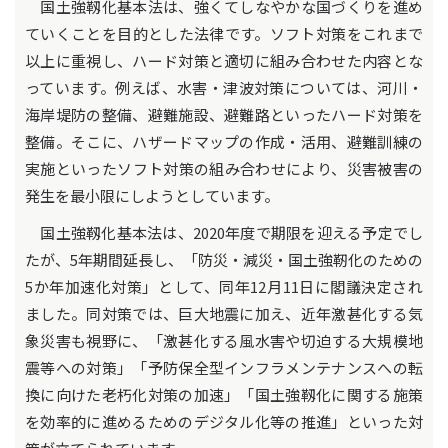
国土強靱化基本法は、強くてしなやかな国づくりを進め
ていくことを目的とした法律です。ソフト対策をこれまで
以上に重視し、ハード対策と適切に組み合わせた内容とな
っています。例えば、水害・津波対策については、河川・
海岸堤防の整備、避難施設、避難路といったハード対策を
整備。そこに、ハザードマップの作成・活用、避難訓練の
実施といったソフト対策の組み合わせにより、災害被害の
発生を最小限にしようとしています。
国土強靱化基本法は、2020年度で期限を迎える予定でし
たが、5年期間延長し、「防災・減災・国土強靭化のための
5か年加速化対策」として、同年12月11日に閣議決定され
ました。同対策では、巨大地震に加え、近年激甚化する気
象災害も視野に、「激甚化する風水害や切迫する大規模地
震等への対策」「予防保全型インフラメンテナンスへの転
換に向けた老朽化対策の加速」「国土強靱化に関する施策
を効率的に進めるためのデジタル化等の推進」といった対