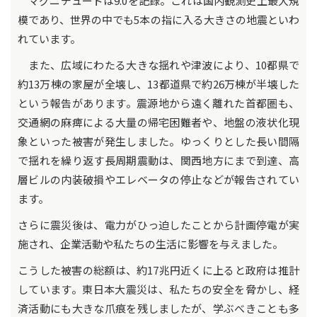
マグニチュードは9.0を記録。これは国内観測史上最大規
模であり、世界の中でも5本の指に入る大きさの地震といわ
れています。
また、広域にわたる大きな揺れや津波により、10都県で
約13万棟の家屋が全壊し、13都道県で約26万棟が半壊した
という報告があります。震源地から遠く離れた首都圏も、
交通網の麻痺による大量の帰宅困難者や、地盤の液状化現
象といった被害が発生しました。ゆっくりとした長い間隔
で揺れを繰り返す長周期震動は、関西地方にまで到達、高
層ビルの内装破損やエレベータの停止などが報告されてい
ます。
さらに震災後は、電力がひっ迫したことから計画停電が実
施され、企業活動や私たちの生活に影響を与えました。
こうした被害の総額は、約17兆円近くに上ると政府は推計
しています。東日本大震災は、私たちの安全を脅かし、経
済活動にも大きな爪痕を残しましたが、学ぶべきことも多