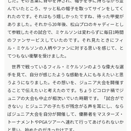
した。その言葉に背中を押され、帽子を手に持ちながら並
んでいたところ、サッと私の帽子を取ってサインをしてく
れたのです。それはもう嬉しかったですね、待った甲斐が
ありました。それから20年後、松山プロのキャディーとし
て参戦したその試合で、ミケルソンは変わらずに毎日1時間
のファンサービスしていたのです。それ見たときにフィ
ル・ミケルソンの人柄やファンに対する思いを感じて、と
てつもない衝撃を受けました。
世界で戦っているフィル・ミケルソンのような偉大な選
手を見て、自分が感じたような感動を人にも与えたいと思
うようになりました。その想いを、ジュニア大会を開催す
ることで伝えたいと考えたのです。ちょうどコロナ禍でジ
ュニアの大会も中止が相次いでいた時期です。「試合がで
きない」とジュニアの子たちが残念がる声を耳にし、なら
ばジュニア大会を自分が開催して、優勝者をマスターズ・
トーナメントやPGAツアーへ連れて行ってあげられないか
と思い、始めたのがきっかけです。