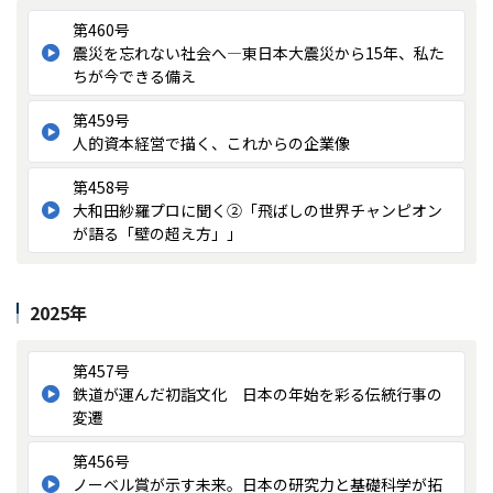
第460号
震災を忘れない社会へ―東日本大震災から15年、私た
ちが今できる備え
第459号
人的資本経営で描く、これからの企業像
第458号
大和田紗羅プロに聞く②「飛ばしの世界チャンピオン
が語る「壁の超え方」」
2025年
第457号
鉄道が運んだ初詣文化 日本の年始を彩る伝統行事の
変遷
第456号
ノーベル賞が示す未来。日本の研究力と基礎科学が拓