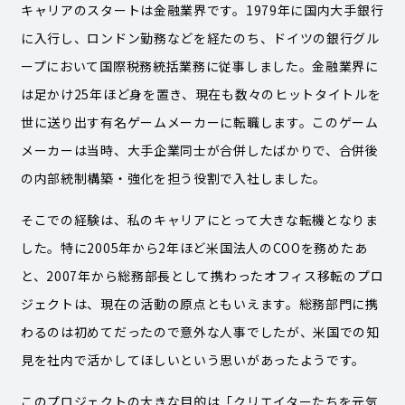
キャリアのスタートは金融業界です。1979年に国内大手銀行
に入行し、ロンドン勤務などを経たのち、ドイツの銀行グル
ープにおいて国際税務統括業務に従事しました。金融業界に
は足かけ25年ほど身を置き、現在も数々のヒットタイトルを
世に送り出す有名ゲームメーカーに転職します。このゲーム
メーカーは当時、大手企業同士が合併したばかりで、合併後
の内部統制構築・強化を担う役割で入社しました。
そこでの経験は、私のキャリアにとって大きな転機となりま
した。特に2005年から2年ほど米国法人のCOOを務めたあ
と、2007年から総務部長として携わったオフィス移転のプロ
ジェクトは、現在の活動の原点ともいえます。総務部門に携
わるのは初めてだったので意外な人事でしたが、米国での知
見を社内で活かしてほしいという思いがあったようです。
このプロジェクトの大きな目的は「クリエイターたちを元気