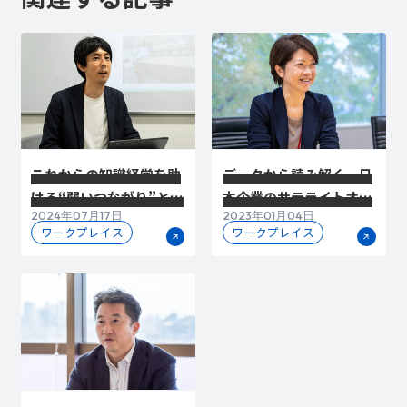
これからの知識経営を助
データから読み解く、日
ける“弱いつながり”とソ
本企業のサテライトオフ
2024年07月17日
2023年01月04日
フトウェアを活用したオ
ィス活用戦略
ワークプレイス
ワークプレイス
フィス環境