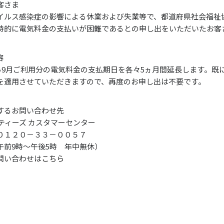
客さま
イルス感染症の影響による休業および失業等で、都道府県社会福祉
時的に電気料金の支払いが困難であるとの申し出をいただいたお客
容
月から9月ご利用分の電気料金の支払期日を各々5ヵ月間延長します。
を適用させていただきますので、再度のお申し出は不要です。
するお問い合わせ先
ティーズ カスタマーセンター
０１２０－３３－００５７
午前9時～午後5時 年中無休）
問い合わせは
こちら