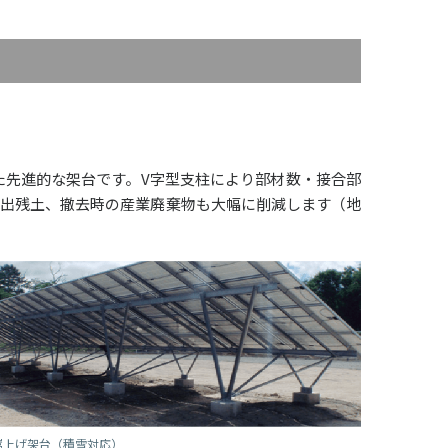
た先進的な架台です。V字型支柱により部材数・接合部
排出残土、撤去時の産業廃棄物も大幅に削減します（地
嵩上げ架台（積雪対応）