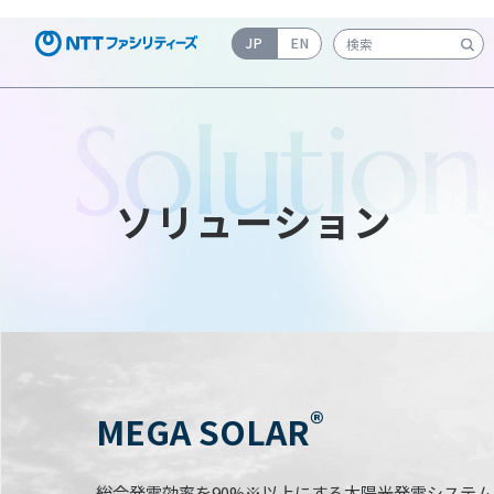
JP
EN
検索キーワード入力
Solution
ソリューション
®
MEGA SOLAR
総合発電効率を90%※以上にする太陽光発電システ