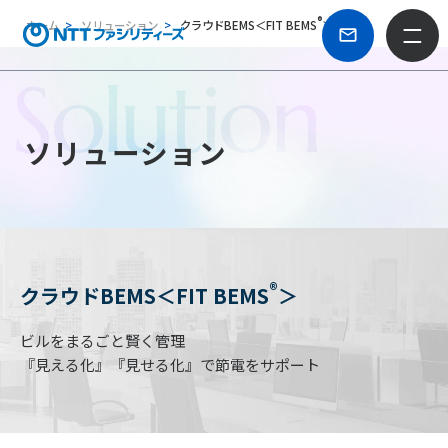
®
ホーム
ソリューション
クラウドBEMS＜FIT BEMS
＞
Solution
ソリューション
®
クラウドBEMS＜FIT BEMS
＞
ビルをまるごと賢く管理
『見える化』『見せる化』で節電をサポート