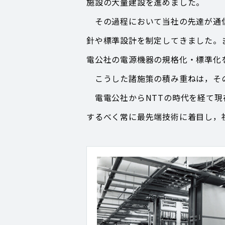
施設の大量建設を進めました。
その過程において当社の先達が通信
針や標準設計を制定してきました。
電公社の電源機器の規格化・標準化
こうした諸施策の積み重ねは，その
電電公社からNTTの時代を経て現
するべく常に最先端技術に着目し，