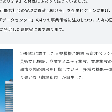
であります」と発足にあたって語っていました。
y”で持続可能な社会の実現に貢献し続ける」を企業ビジョンに掲
「データセンター」の4つの事業領域に注力しつつ，人々の
年に発足した逓信省にまで遡ります。
1996年に竣工した大規模複合施設 東京オペラ
芸術文化施設，商業アメニティ施設，業務施設の
都市空間の創出を目指している。多様な機能一
り豊かな「劇場都市」が誕生した