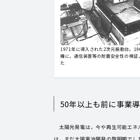
1971年に導入された2次元振動台。1
機に，通信装置等の耐震安全性の検証
た
50年以上も前に事業
太陽光発電は，今や再生可能エネル
は，まだ太陽電池開発の黎明期でした