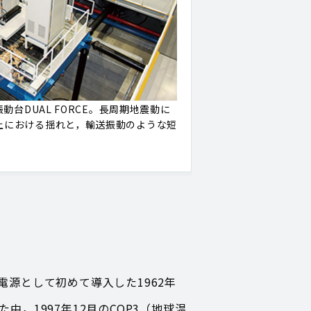
動台DUAL FORCE。長周期地震動に
上における揺れと，輸送振動のような短
源として初めて導入した1962年
，1997年12月のCOP3（地球温