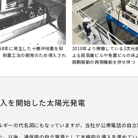
968年に発生した十勝沖地震を契
2010年より稼働している3次元振
，耐震工法の開発のため導入され
よる超高層ビルや免震ビルの床
周期振動の再現機能を併せ持つ
導入を開始した太陽光発電
ギーの代名詞にもなっていますが，当社が公衆電話の自立電
。以後，通信用の自立電源として本格的な導入を進めていた中