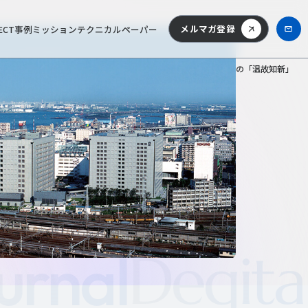
メルマガ登録
ECT事例
ミッション
テクニカルペーパー
ム
>
NTTファシリティーズジャーナル
>
NTTファシリティーズの「温故知新」
egital
NTT