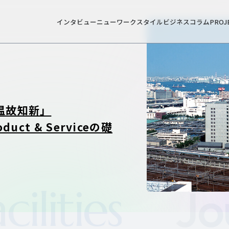
インタビュー
ニューワークスタイル
ビジネスコラム
PROJ
ホー
温故知新」
ct & Serviceの礎
Journal
D