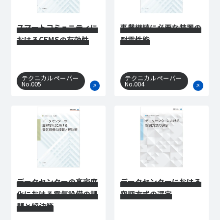
スマートコミュニティに
事業継続に必要な装置の
おけるCEMSの有効性
耐震性能
テクニカルペーパー
テクニカルペーパー
No.005
No.004
データセンターの高密度
データセンターにおける
化における電気設備の課
空調方式の選定
題と解決策