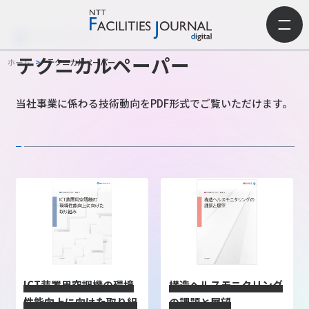
Technical Paper
テクニカルペーパー
ホーム
>
テクニカルペーパー
当社事業に係わる技術動向をPDF形式でご覧いただけます。
ICT装置用空調機の環境
構造ヘルスモニタリング
性能向上に向けた取り組
の課題と展望