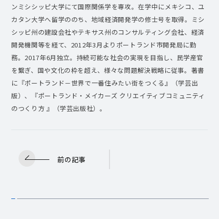
ンミシシッピ大学にて国際関係学を専攻。在学中にメキシコ、ユ
カタン大学へ留学ののち、地域経済開発学の修士号を取得。ミシ
シッピ州の建設会社やテキサス州のコンサルティング会社、経済
開発機関等を経て、2012年3月よりポートランド市開発局に勤
務。2017年6月独立。持続可能な社会の実現を目指し、民学産官
を繋ぎ、国や文化の枠を超え、様々な問題解決戦略に従事。著書
に『ポートランド－世界で一番住みたい街をつくる』（学芸出
版）、『ポートランド・メイカーズ クリエイティブコミュニティ
のつくり方 』（学芸出版社）。
前の記事