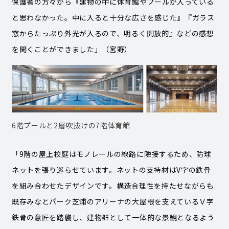
保護者の方々から『建物の中に体育館やプールが入っている
と思わなかった。中に入ると十分な広さを感じた』『ガラス
窓からたっぷり外光が入るので、明るく開放的』などの感想
を聞くことができました」（宮野）
6階プールと2層吹抜けの7階体育館
「9階の屋上校庭はモノレールの線路に隣接するため、防球
ネットを張り巡らせています。ネットの支持材はV字の鉄骨
を組み合わせたデザインです。構造合理性を持たせながらも
既存みなとパーク芝浦のアリーナの大屋根を支えているＶ字
鉄骨の意匠を踏襲し、建物群として一体的な景観となるよう