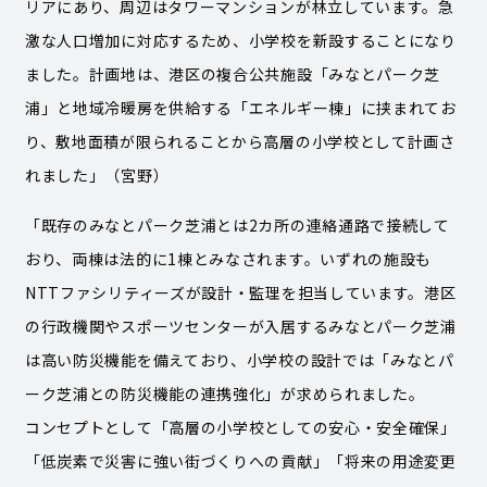
リアにあり、周辺はタワーマンションが林立しています。急
激な人口増加に対応するため、小学校を新設することになり
ました。計画地は、港区の複合公共施設「みなとパーク芝
浦」と地域冷暖房を供給する「エネルギー棟」に挟まれてお
り、敷地面積が限られることから高層の小学校として計画さ
れました」（宮野）
「既存のみなとパーク芝浦とは2カ所の連絡通路で接続して
おり、両棟は法的に1棟とみなされます。いずれの施設も
NTTファシリティーズが設計・監理を担当しています。港区
の行政機関やスポーツセンターが入居するみなとパーク芝浦
は高い防災機能を備えており、小学校の設計では「みなとパ
ーク芝浦との防災機能の連携強化」が求められました。
コンセプトとして「高層の小学校としての安心・安全確保」
「低炭素で災害に強い街づくりへの貢献」「将来の用途変更