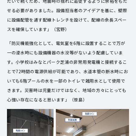
たいで続くため、地震時の揺れに追従するように余裕をもた
せる必要がありました。設備担当者のアイデアを基に、壁際
に設備配管を通す配線トレンチを設けて、配線の余長スペー
スを確保しています」（宮野）
「防災機能強化として、電気室を6階に設置することで万が
一の浸水時にも設備機器の水没等がないよう配慮していま
す。小学校はみなとパーク芝浦の非常用発電機と接続するこ
とで72時間の電源供給が可能であり、水道本管の断水時にお
いても6階プールの水を一部のトイレで雑用水として使用で
きます。災害時は児童だけではなく、地域の方々にとっても
心強い存在になると思います」（笹島）