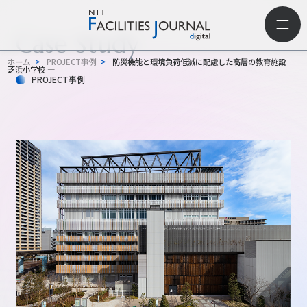
Case Study
ホーム
>
PROJECT事例
>
防災機能と環境負荷低減に配慮した高層の教育施設 ―
芝浜小学校 ―
PROJECT事例