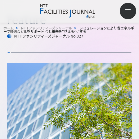
Feature
ホーム
>
NTTファシリティーズジャーナル
>
シミュレーションにより省エネルギ
ーで快適なビルをサポート 今と未来を“見える化”する
NTTファシリティーズジャーナル No.327