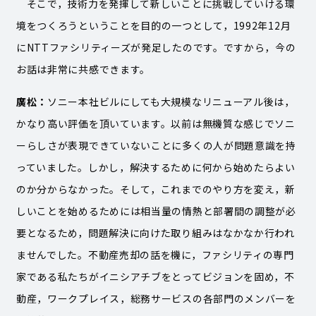
そこで，技術力を発揮して新しいことに挑戦していける環
境をつくろうということを目的の一つとして，1992年12月
にNTTファシリティーズが発足したのです。ですから，今の
お話は非常に共感できます。
廣松：
ソニー本社ビルにしても大規模なリニューアル後は，
かなり高い評価を頂いています。以前は無機質な感じでソニ
ーらしさが表現できていないことに多くの人が問題意識を持
っていました。しかし，解決するために何から始めたらよい
のか分からなかった。そして，これまでのやり方を変え，新
しいことを始めるためには相当量の情熱と部署間の調整が必
要となるため，問題解決に向けた取り組みはなかなか行われ
ませんでした。不動産売却の話を機に，ファシリティの専門
家である私たちがイニシアチブをとってビジョンを固め，不
動産，ワークプレイス，総務サービスの各部門のメンバーを