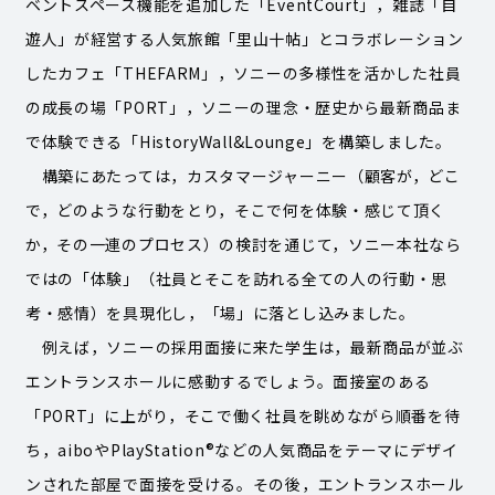
ベントスペース機能を追加した「EventCourt」，雑誌「自
遊人」が経営する人気旅館「里山十帖」とコラボレーション
したカフェ「THEFARM」，ソニーの多様性を活かした社員
の成長の場「PORT」，ソニーの理念・歴史から最新商品ま
で体験できる「HistoryWall&Lounge」を構築しました。
構築にあたっては，カスタマージャーニー（顧客が，どこ
で，どのような行動をとり，そこで何を体験・感じて頂く
か，その一連のプロセス）の検討を通じて，ソニー本社なら
ではの「体験」（社員とそこを訪れる全ての人の行動・思
考・感情）を具現化し，「場」に落とし込みました。
例えば，ソニーの採用面接に来た学生は，最新商品が並ぶ
エントランスホールに感動するでしょう。面接室のある
「PORT」に上がり，そこで働く社員を眺めながら順番を待
®
ち，aiboやPlayStation
などの人気商品をテーマにデザイ
ンされた部屋で面接を受ける。その後，エントランスホール