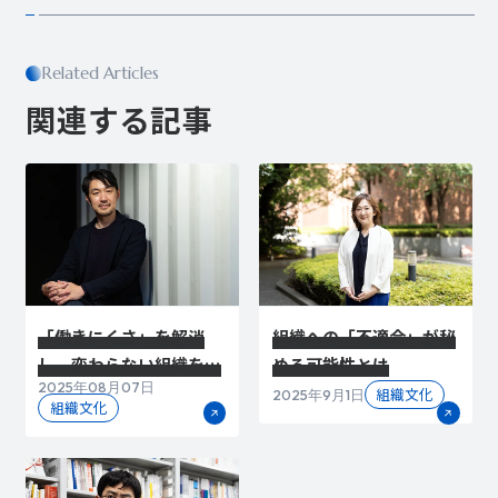
Related Articles
関連する記事
「働きにくさ」を解消
組織への「不適合」が秘
し、変わらない組織を動
める可能性とは
2025年08月07日
かす越境・共創の「場」
組織文化
2025年9月1日
組織文化
とは