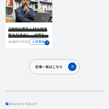
Z世代や若手人材の創造
性を引き出し、活躍を促
すには
人材育成
2025年7月3日
記事一覧はこちら
Research Report