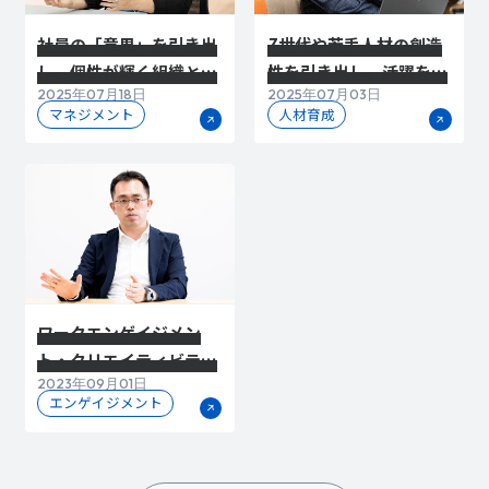
社員の「意思」を引き出
Z世代や若手人材の創造
し、個性が輝く組織と環
性を引き出し、活躍を促
2025年07月18日
2025年07月03日
境を築くには
すには
マネジメント
人材育成
ワークエンゲイジメン
ト・クリエイティビティ
2023年09月01日
向上の鍵は、自律性と地
エンゲイジメント
道な取り組み