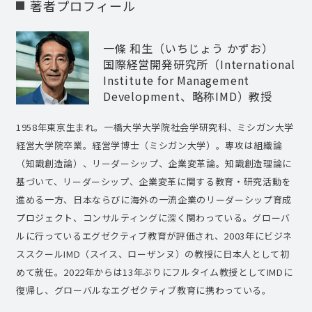
著者プロフィール
一條 和生（いちじょう かずお）
国際経営開発研究所（International
Institute for Management
Development、略称IMD）教授
1958年東京生まれ。一橋大学大学院社会学研究科、ミシガン大学
経営大学院卒業。経営学博士（ミシガン大学）。専攻は組織論
（知識創造論）、リーダーシップ、企業変革論。知識創造理論に
基づいて、リーダーシップ、企業変革に関する教育・研究活動を
進める一方、日本ならびに海外の一流企業のリーダーシップ育成
プロジェクト、コンサルティングに深く関わっている。グローバ
ルに行っているエグゼクティブ教育が評価され、2003年にビジネ
ススクールIMD（スイス、ローザンヌ）の教授に日本人として初
めて就任。2022年からは13年ぶりにフルタイム教授としてIMDに
復帰し、グローバルなエグゼクティブ教育に携わっている。