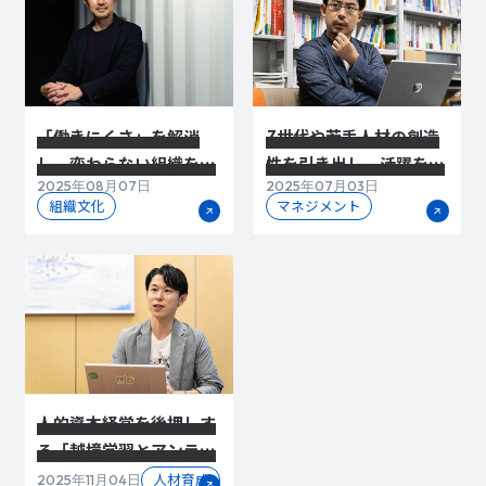
「働きにくさ」を解消
Z世代や若手人材の創造
し、変わらない組織を動
性を引き出し、活躍を促
2025年08月07日
2025年07月03日
かす越境・共創の「場」
すには
組織文化
マネジメント
とは
人的資本経営を後押しす
る「越境学習とアンラー
ニング」
人材育成
2025年11月04日