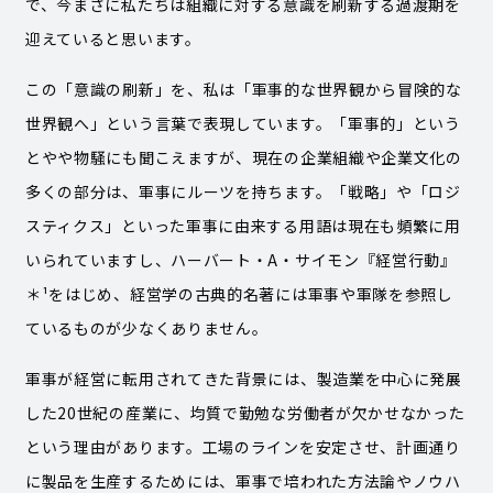
で、今まさに私たちは組織に対する意識を刷新する過渡期を
迎えていると思います。
この「意識の刷新」を、私は「軍事的な世界観から冒険的な
世界観へ」という言葉で表現しています。「軍事的」という
とやや物騒にも聞こえますが、現在の企業組織や企業文化の
多くの部分は、軍事にルーツを持ちます。「戦略」や「ロジ
スティクス」といった軍事に由来する用語は現在も頻繁に用
いられていますし、ハーバート・A・サイモン『経営行動』
＊¹をはじめ、経営学の古典的名著には軍事や軍隊を参照し
ているものが少なくありません。
軍事が経営に転用されてきた背景には、製造業を中心に発展
した20世紀の産業に、均質で勤勉な労働者が欠かせなかった
という理由があります。工場のラインを安定させ、計画通り
に製品を生産するためには、軍事で培われた方法論やノウハ