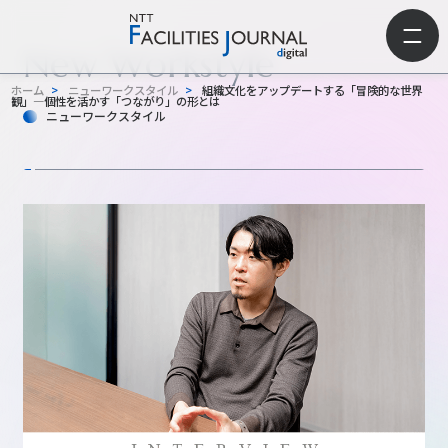
New Workstyle
ホーム
>
ニューワークスタイル
>
組織文化をアップデートする「冒険的な世界
観」―個性を活かす「つながり」の形とは
ニューワークスタイル