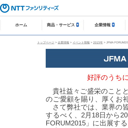
ホーム
商品・サービス
企業情報
トップページ
>
企業情報
>
イベント情報
>
2015年
> JFMA FORUM20
好評のうち
貴社益々ご盛栄のことと
のご愛顧を賜り、厚くお
さて弊社では、業界の皆
するべく、2月18日から2
FORUM2015」に出展