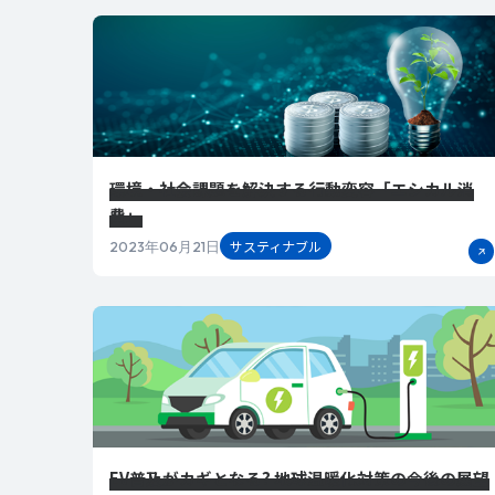
環境・社会課題を解決する行動変容「エシカル消
費」
サスティナブル
2023年06月21日
EV普及がカギとなる? 地球温暖化対策の今後の展望