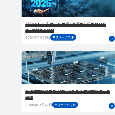
目前に迫る「2025年の崖」“崖から落ちないた
め”の対策とは!?
サスティナブル
2024年11月20日
半導体関連産業の活性化がもたらす地域経済への
影響
サスティナブル
2024年03月27日