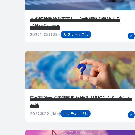
人の移動手段を変革し、社会課題を解決する
「MaaS」とは
サスティナブル
2022年05月25日
先が見通せず予測困難な状況「VUCA（ブーカ）」
とは
サスティナブル
2022年02月16日