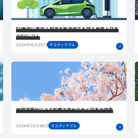
EV市場に異変？相次ぎ軌道修正を図る世界と日本
のEVシフト
サスティナブル
2024年10月23日
地球温暖化による影響で変わりゆく日本の四季
サスティナブル
2024年02月28日