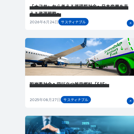
「ナフサ」から考える循環型社会～日本産業を支
える資源戦略～
サスティナブル
2026年6月24日
脱炭素社会へ飛び立つ航空燃料「SAF」
サスティナブル
2025年08月27日