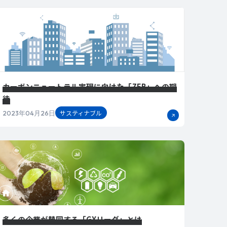
カーボンニュートラル実現に向けた「ZEB」への期
待
サスティナブル
2023年04月26日
多くの企業が賛同する「GXリーグ」とは