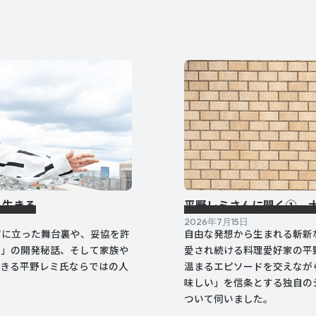
く生きる
平野レミさんに聞く① 
2026年7月15日
ジに立った舞台裏や、妥協を許
自由な発想から生まれる斬新
ン」の開発秘話、そして家族や
愛され続ける料理愛好家の平
きる平野レミ氏ならではの人
温まるエピソードを交えなが
味しい」を信条とする独自の
ついて伺いました。