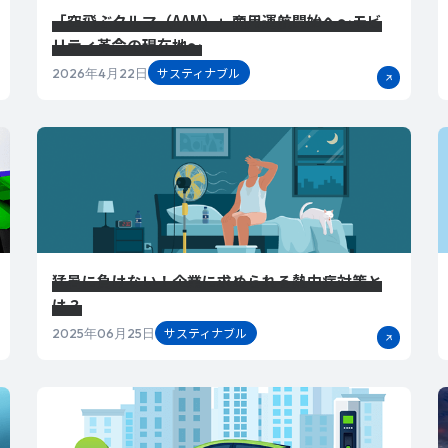
「空飛ぶクルマ（AAM）」商用運航開始へ～モビ
リティ革命の現在地～
サスティナブル
2026年4月22日
猛暑に負けない！企業に求められる熱中症対策と
は？
サスティナブル
2025年06月25日