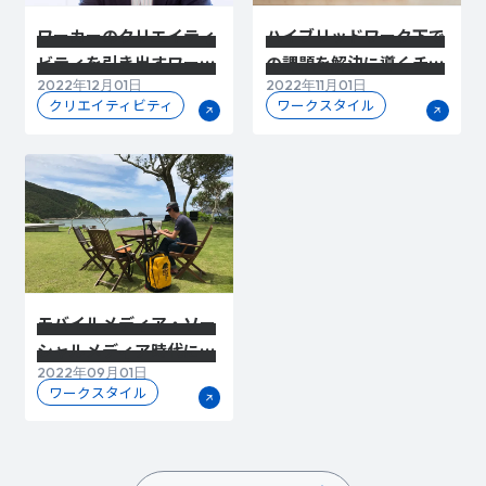
ワーカーのクリエイティ
ハイブリッドワーク下で
ビティを引き出すワーク
の課題を解決に導くチェ
2022年12月01日
2022年11月01日
スタイル・ワークプレイ
ンジマネジメントと、フ
クリエイティビティ
ワークスタイル
スとは
ァシリティマネジメント
の価値
モバイルメディア・ソー
シャルメディア時代に加
2022年09月01日
速するワークスタイルと
ワークスタイル
その価値とは