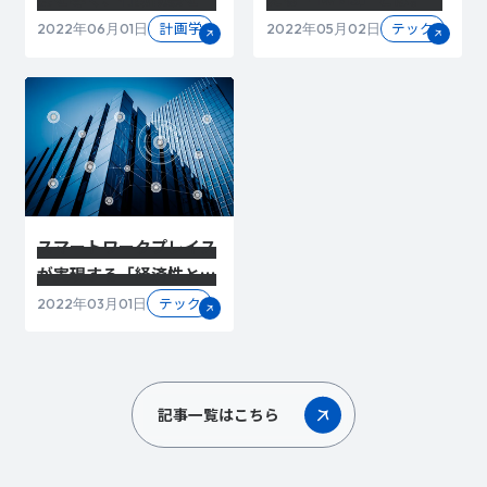
とにした手法
ータが価値を持つ時代に
計画学
テック
2022年06月01日
2022年05月02日
「Foresight
企業が取り組めること
Creation」
スマートワークプレイス
が実現する「経済性と快
適性の向上」を超えた
テック
2022年03月01日
「新たな価値の創出」
記事一覧はこちら