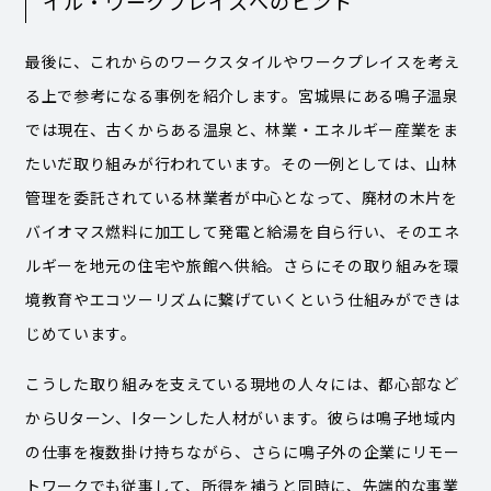
イル・ワークプレイスへのヒント
最後に、これからのワークスタイルやワークプレイスを考え
る上で参考になる事例を紹介します。宮城県にある鳴子温泉
では現在、古くからある温泉と、林業・エネルギー産業をま
たいだ取り組みが行われています。その一例としては、山林
管理を委託されている林業者が中心となって、廃材の木片を
バイオマス燃料に加工して発電と給湯を自ら行い、そのエネ
ルギーを地元の住宅や旅館へ供給。さらにその取り組みを環
境教育やエコツーリズムに繋げていくという仕組みができは
じめています。
こうした取り組みを支えている現地の人々には、都心部など
からUターン、Iターンした人材がいます。彼らは鳴子地域内
の仕事を複数掛け持ちながら、さらに鳴子外の企業にリモー
トワークでも従事して、所得を補うと同時に、先端的な事業