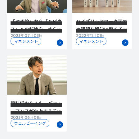
「べき論」から「ハピネ
ハイブリッドワーク下で
ス」への転換を。さらな
の課題を解決に導くチェ
2023年07月03日
2022年11月01日
る変革に対応するための
ンジマネジメントと、フ
マネジメント
マネジメント
チェンジマネジメントと
ァシリティマネジメント
は
の価値
脳科学からみた、パフォ
ーマンスが向上するチー
2023年06月01日
ム環境やワークプレイス
ウェルビーイング