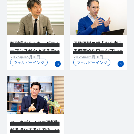
脳科学からみた、パフォ
予防医学の視点から考え
ーマンスが向上するチー
る健康的なワークプレイ
2023年06月01日
2023年05月01日
ム環境やワークプレイス
スづくりとは
ウェルビーイング
ウェルビーイング
ワークプレイスの選択肢
が多様化する中での、ウ