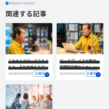
Related Articles
関連する記事
これからのワークスタイ
ワークプレイスの歴史～
ルと、それを叶えるワー
管理型労働からナレッジ
クプレイス
ワークへの変遷～
計画学
計画学
2023年03月01日
2023年02月01日