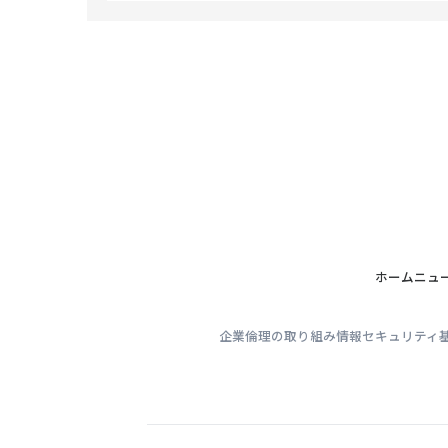
【使用目的】
お客さま情報の整理・統計
お客さまへの電話連絡やご訪問等の営業活
その他、お客さまに有益と思われるご案内
ホーム
ニュ
企業倫理の取り組み
情報セキュリティ