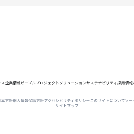
動（弊社グループ会社を含む）
・情報提供等
ース
企業情報
ピープル
プロジェクト
ソリューション
サステナビリティ
採用情報
基本方針
個人情報保護方針
アクセシビリティポリシー
このサイトについて
ソー
サイトマップ