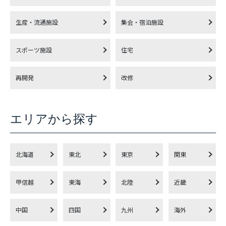
生産・流通施設
集会・宿泊施設
スポーツ施設
住宅
再開発
改修
エリアから探す
北海道
東北
東京
関東
甲信越
東海
北陸
近畿
中国
四国
九州
海外