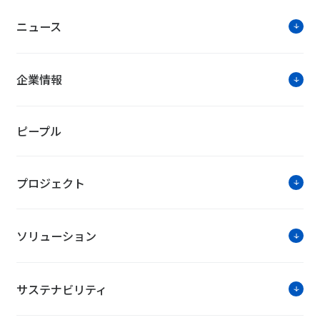
お客さまへの電話連絡やご訪問等の営業活動
ニュース
（弊社グループおよびNTTグループ会社を含
む）
その他、お客さまに有益と思われるご案内・情
企業情報
報提供等
ピープル
プロジェクト
ソリューション
サステナビリティ