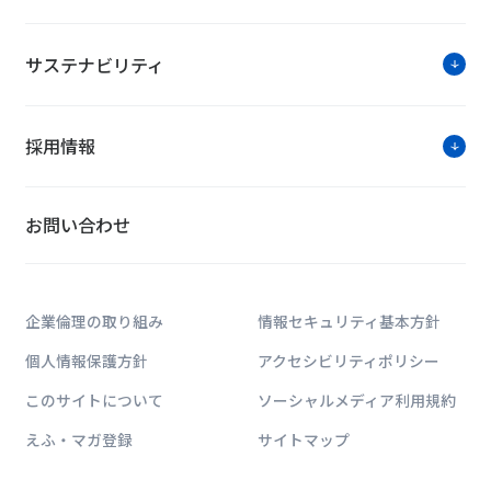
IoT・AIでデータセンターの空調
NTTデータ、NTTファシリティーズ、インテル、Future
サステナビリティ
ICT機器もIoTセンサとして活用、取得した情報をA
ました。本実験の成果は、現在NTTデータが建設中の国
EAST」へ展開するほか、同社のサービス拡大を図り
採用情報
ソリューション紹介
お問い合わせ
Fデータ
データセンターでは
企業倫理の取り組み
情報セキュリティ基本方針
り、ライフサイクル
日本の通信を支えて
個人情報保護方針
アクセシビリティポリシー
このサイトについて
ソーシャルメディア利用規約
えふ・マガ登録
サイトマップ
Smart
データセンターの室