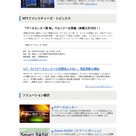
不幸に屈することなかれ、
いや、むしろ大胆に積極果敢に、不
（ウェルギリウス）
誰にでも不幸は訪れます。それに臆して消極的になった
ーマの詩人ウェルギリウスが諭したように、不幸な時こ
そうすればきっと新たな運命の扉が開き、幸運が訪れる
INDEX
ビジネスコラム
高発熱、高密度化、データセン
ICT社会を陰から支える「デー
トピックス
『データセンター展 秋』でセミ
IoT・AIでデータセンターの
ソリューション
Fデータセンター
Smart DASH
Munters DCiE