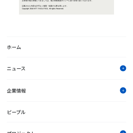
ついつい忘れ
か
…続きを読
NTTファシリティーズ・トピック
ホーム
緑地創出で評価！「緑の都市賞」で
当社は、「第37回 緑の都市賞」で国土交通大臣賞を
ニュース
盤を構築して3.5ヘクタールの緑地を創り出し、風の
れました。
企業情報
空調機のAI制御で「地球温暖化防
ピープル
当社は「平成29年度 地球温暖化防止活動環境大臣表
空調制御システム「Smart DASH」による空調機
た。