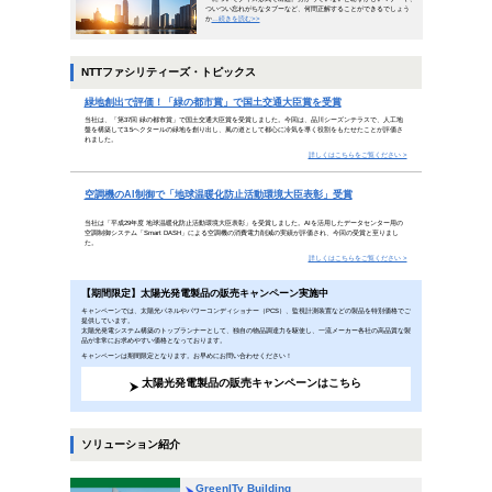
やってみないうちから諦めるのかい
（ウォルト・ディズニー）
失敗を恐れていては何もできません。高い目標を掲げて
れるのです。ディズニーランド創立者のウォルト・ディ
み続け、成功を手にしました。今年も目標に向かってチ
INDEX
ビジネスコラム
「火事と防災は江戸の華」新年
「年末年始」の知っておくべき
トピックス
緑地創出で評価！「緑の都市賞
空調機のAI制御で「地球温暖
【期間限定】『太陽光発電製品
ソリューション
GreenITy Building
Smart DASH
メガソーラー