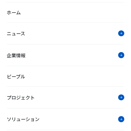
ホーム
NTTファシリティーズ・トピック
ニュース
FITを活用しない太陽光発電所の構
当社は、太陽光発電所で発電したグリーン電力を直接
企業情報
（FIT）を活用しない太陽光発電所の構築に着手しま
ています。
ピープル
「第10回 データセンター展 春」に出展
プロジェクト
当社は、「第10回 データセンター展 春」に出展しま
ム、運用・保守システムなど、デジタルトランスフォ
す。
ソリューション
第10回 データセンター展 春