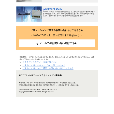
データセンター進化のカギは冷却
2018年4月25日公開
デジタルトランスフォーメーション時代の到来を前に、デ
っています。データセンターが、高発熱化や大規模化を遂
いちじるしい進化を遂げるデータセンターの冷却方法につ
「データセンター進化のカギ
冷却によって増え続けるデータセ
データセンタ
おり、冷却に
ターで現在何
続きを読む>