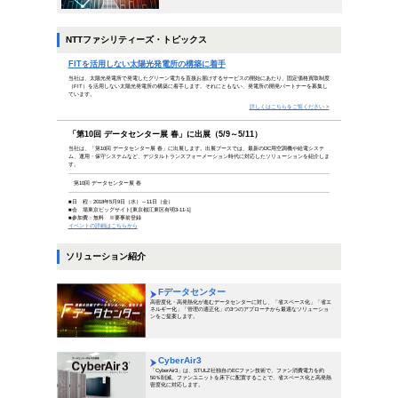
ある人は十銭をもって、一円の十分
ある人は十銭をもって、一銭の十倍
（夏目漱石）
ものの見方は1つではありません。ネガティブに思える
とができます。明治の文豪・夏目漱石は、多角的にもの
ことに直面したときには、違った視点に立って前向きに
INDEX
ビジネスコラム
データセンター進化のカギは冷
冷却によって増え続けるデータ
トピックス
FITを活用しない太陽光発電所
「第10回 データセンター展 春」に
ソリューション
Fデータセンター
CyberAir3
Munters DCiE