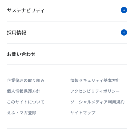
■日 程：2018年5月9日（水）～11日（金）
■会 場東京ビッグサイト[東京都江東区有明3-11-1]
サステナビリティ
■参加費：無料 ※要事前登録
イベントの詳細はこちらから
採用情報
ソリューション紹介
お問い合わせ
Fデータ
高密度化・高発熱化
ネルギー化」「管理
企業倫理の取り組み
情報セキュリティ基本方針
ンをご提案します。
個人情報保護方針
アクセシビリティポリシー
このサイトについて
ソーシャルメディア利用規約
CyberAir
えふ・マガ登録
サイトマップ
「CyberAir3」
50％削減。ファン
密度化に対応します