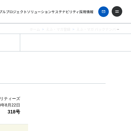
プル
プロジェクト
ソリューション
サステナビリティ
採用情報
ホーム
えふ・マガ登録
えふ・マガ バックナンバー
リティーズ
18年8月22日
318号