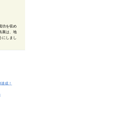
成功を収め
島襄は、地
うにしまし
B達成！
始