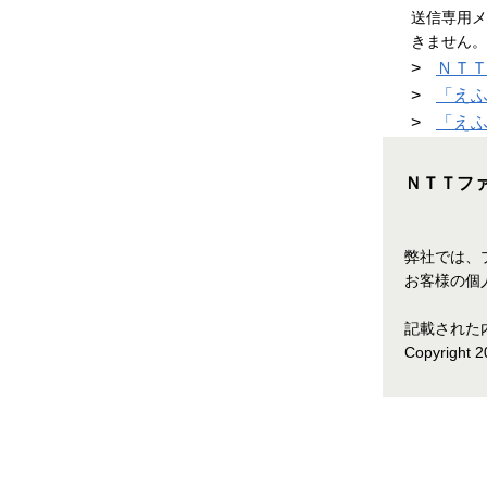
送信専用メ
きません。
>
ＮＴ
>
「え
>
「え
ＮＴＴフ
弊社では、
お客様の個
記載された
Copyright 2