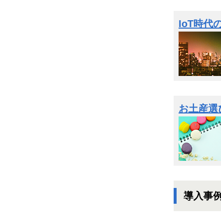
IoT時
お土産選
導入事