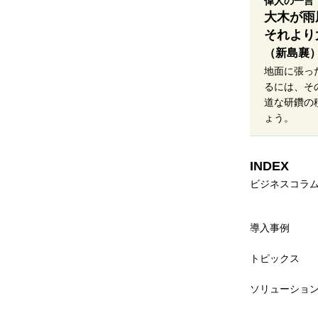
偉人の一言
大木が雨
それより
（新島襄
地面に張っ
るには、そ
道な研鑽の
ょう。
INDEX
ビジネスコラ
導入事例
トピックス
ソリューショ