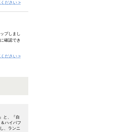
ください >
ップしまし
に確認でき
ください >
化』と、『自
ト＆ハイパフ
理し、ランニ