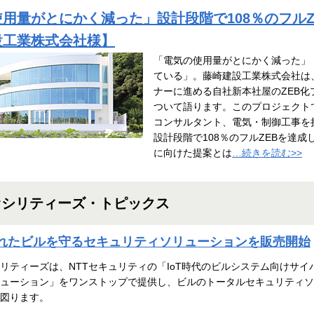
用量がとにかく減った」設計段階で108％のフルZ
設工業株式会社様】
「電気の使用量がとにかく減った」
ている」。藤崎建設工業株式会社は
ナーに進める自社新本社屋のZEB化
ついて語ります。このプロジェクトで
コンサルタント、電気・制御工事を
設計段階で108％のフルZEBを達成
に向けた提案とは
…続きを読む>>
ァシリティーズ・トピックス
されたビルを守るセキュリティソリューションを販売開始
シリティーズは、NTTセキュリティの「IoT時代のビルシステム向けサイ
ューション」をワンストップで提供し、ビルのトータルセキュリティソ
図ります。