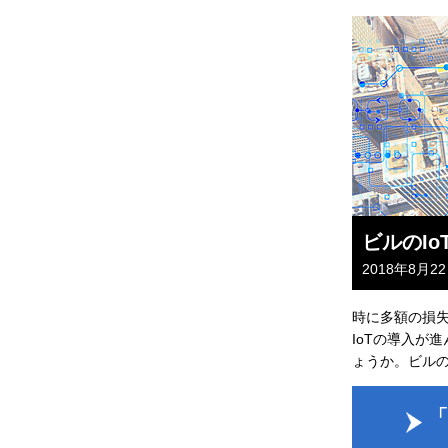
ビルのI
2018年8月2
時に多額の損
IoTの導入が
ょうか。ビルの
「