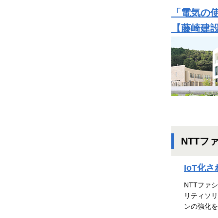
「電気の使
【藤崎建
NTTフ
IoT化
NTTファ
リティソリ
ンの強化を