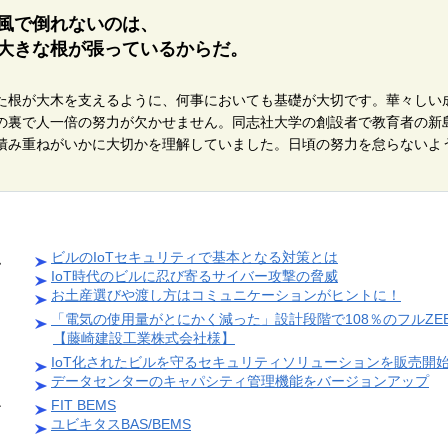
風で倒れないのは、
大きな根が張っているからだ。
）
た根が大木を支えるように、何事においても基礎が大切です。華々しい
の裏で人一倍の努力が欠かせません。同志社大学の創設者で教育者の新
積み重ねがいかに大切かを理解していました。日頃の努力を怠らないよ
ビルのIoTセキュリティで基本となる対策とは
ム
IoT時代のビルに忍び寄るサイバー攻撃の脅威
お土産選びや渡し方はコミュニケーションがヒントに！
「電気の使用量がとにかく減った」設計段階で108％のフルZE
【藤崎建設工業株式会社様】
IoT化されたビルを守るセキュリティソリューションを販売開
データセンターのキャパシティ管理機能をバージョンアップ
FIT BEMS
ン
ユビキタスBAS/BEMS