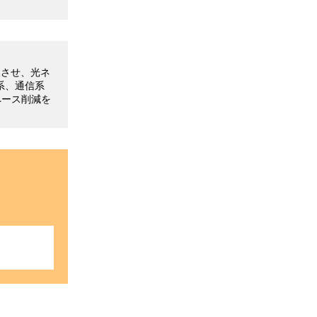
展させ、光ネ
系、通信系
ペース削減を