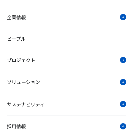
NTTファシリティーズ・トピック
企業情報
2019年1月下旬から発電開始「F瀬戸
ピープル
2019年1月下旬の発電開始を目標に、愛知県瀬戸市で
電所は、一般家庭の消費電力約683世帯分にあたる約2,
プロジェクト
DC保守サービスをご契約中のお客
ソリューション
当社は、データセンター統合管理システムのキャパシ
ター保守サービスをご契約中のお客様を対象に、「BP
だき、提供します。
サステナビリティ
採用情報
ソリューション紹介