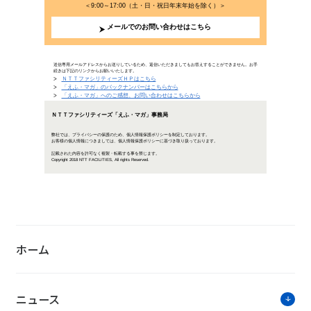
「SDGs」の可能性、ビジネスへ
2018年10月17日公開
「SDGs（持続可能な開発目標）」は、2030年に向け、
もいえる存在です。企業は、SDGsの活用により、ブラン
避することもできます。それでは、企業はどのように取り
「『SDGs』の可能性、
持続可能な社会の実現へ！「SDG
SDGsを巡
ホーム
国、経済、金
SDGsの日
きを読む>>
ニュース