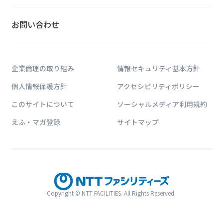
お問い合わせ
太陽光発
メガソーラーに関す
企業倫理の取り組み
情報セキュリティ基本方針
などのフィードバッ
化、事業性の確保と
個人情報保護方針
アクセシビリティポリシー
このサイトについて
ソーシャルメディア利用規約
えふ・マガ登録
サイトマップ
NTTファ
当社は、ICT・Io
創エネ、数多くの省
ハウを活かし、お客
す。
Copyright © NTT FACILITIES. All Rights Reserved.
ソリューションに関する