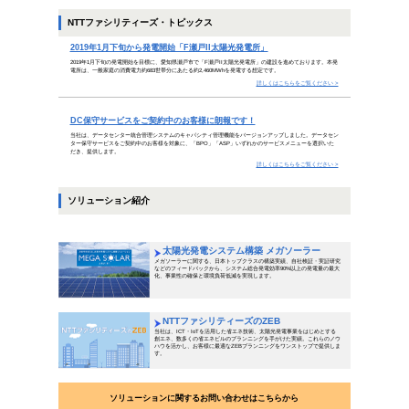
時を得る者は栄え、時を失う者は滅
（列子）
物事にはすべてタイミングがあります。適切な時期に行
られるはずです。中国・春秋戦国時代の思想家の列子は
常に情報収集を怠らずにチャンスをつかまえて、機敏に
INDEX
ビジネスコラム
「SDGs」の可能性、ビジネス
持続可能な社会の実現へ！「SD
トピックス
2019年1月下旬から発電開始「
DC保守サービスをご契約中の
ソリューション
太陽光発電システム構築 メガ
NTTファシリティーズのZEB