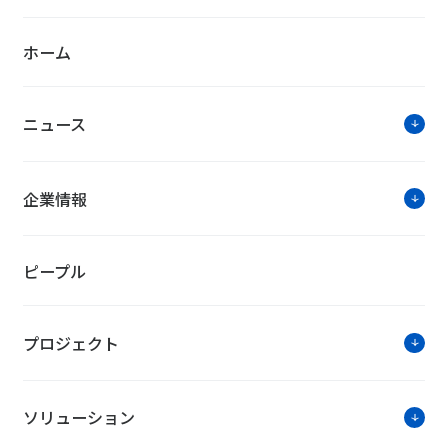
ホーム
NTTファシリティーズ・トピック
ニュース
福島県南相馬市にメガソーラー建設
NTTファシリティーズと北芝電機は、福島県南相馬市
企業情報
した。本事業は、福島県再エネ復興支援事業を活用し
されます。
ピープル
3年連続！「PRIDE指標」でゴール
プロジェクト
当社は、企業・団体のLGBTに関する評価指標「PRID
賞は、2016年、2017年につづくものです。当社で
ます。
ソリューション