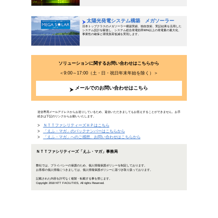
企業の価値を上げる！再エネ調達
2018年11月7日公開
脱炭素社会の実現に向けて、投資家や企業の間で新たな価
うに対応すればいいのでしょうか。再生可能エネルギーの
「環境価値の活用」という3つの視点から、今後企業が取る
「企業の価値を上げる！再エ
未来へ加速する技術！モータース
モータースポ
端のテクノロ
そうした技術
ます
…続きを