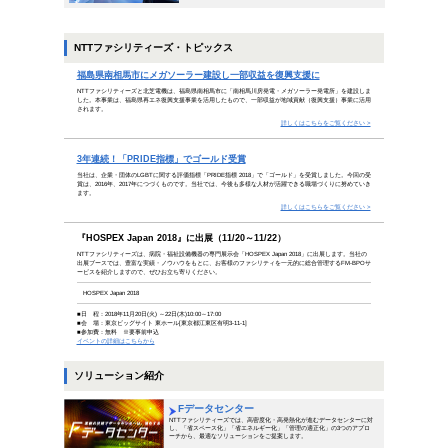
努力する人は希望を語り、怠ける人
（井上 靖）
未来への希望があれば、ポジティブな気持ちになって努
後ろ向きな態度に終始して怠けてしまいがちです。それ
壇をリードした作家・井上靖の言葉を胸に刻み、希望を
INDEX
ビジネスコラム
企業の価値を上げる！再エネ調
未来へ加速する技術！モーター
トピックス
福島県南相馬市にメガソーラー
3年連続！「PRIDE指標」でゴ
『HOSPEX Japan 2018』に出展
ソリューション
Fデータセンター
太陽光発電システム構築 メガ