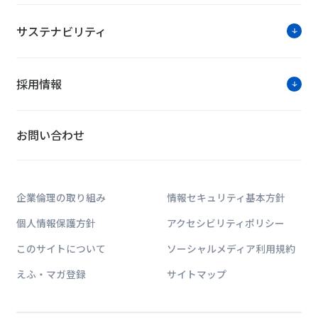
『HOSPEX Japan 2018』に出展（1
サステナビリティ
NTTファシリティーズは、病院・福祉設備機器の専門展示会
出展ブースでは、豊富な実績・ノウハウをもとに、お客
ービスを紹介しますので、ぜひお立ち寄りください。
採用情報
HOSPEX Japan 2018
■日 程：2018年11月20日(火) ～22日(木)10:00～17:00
お問い合わせ
■会 場：東京ビッグサイト 東ホール[東京都江東区有明3-
■参加費：無料 ※要事前申込
イベントの詳細はこちらから
企業倫理の取り組み
情報セキュリティ基本方針
ソリューション紹介
個人情報保護方針
アクセシビリティポリシー
このサイトについて
ソーシャルメディア利用規約
Fデータ
えふ・マガ登録
サイトマップ
NTTファシリティ
し、「省スペース化
ーチから、最適なソ