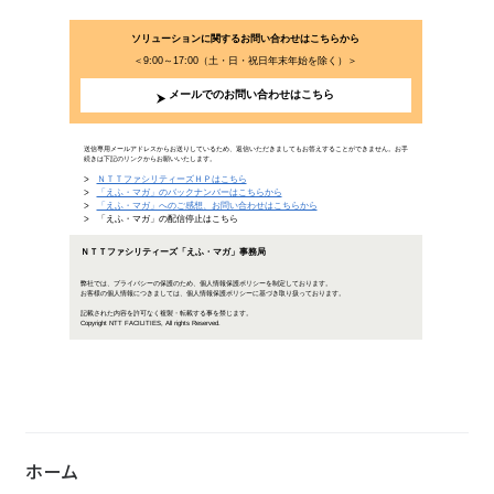
「脱炭素社会」がこれからのビジ
2019年5月22日公開
2050年までに温室効果ガスを80％削減する。その目標を
協定に基づく成長戦略としての長期戦略（仮称）」を、201
ガス“ゼロ”の実現。そのために、企業は何ができるのでし
に迫ります…
「「脱炭素社会」がこれからの
政府が普及に力を入れるエネルギー
ホーム
2030年ま