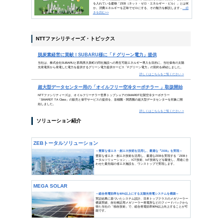
第一歩は何でもない
困難なのは、最後の一歩だ
（ヴィクトル・ユーゴー）
たとえ思い付きだけでも、何かを始めることはできます
しいものです。19世紀のフランスの作家ヴィクトル・
まで進むことの困難さと大切さを説きました。最後の一
えましょう。
INDEX
ビジネスコラム
「脱炭素社会」がこれからのビ
政府が普及に力を入れるエネルギ
トピックス
脱炭素経営に貢献！SUBARU
超大型データセンター用の「オ
ソリューション
ZEBトータルソリューション
MEGA SOLAR