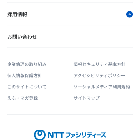
ソリューション紹介
採用情報
お問い合わせ
ZEBトータルソリューション
～豊富な省
豊富な省エ
ータルソリ
企業倫理の取り組み
情報セキュリティ基本方針
わせた最先
個人情報保護方針
アクセシビリティポリシー
このサイトについて
ソーシャルメディア利用規約
MEGA SOLAR
えふ・マガ登録
サイトマップ
～総合発電
実証結果に
構築実績、
得た当社の
能です。