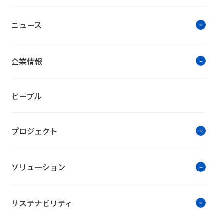
を入れている
か。消費エネ
ニュース
きを読む>>
企業情報
NTTファシリティーズ・トピック
ピープル
脱炭素経営に貢献！SUBARU様に
当社は、株式会社SUBARUと群馬県大泉町の同社施
プロジェクト
光発電所から発電した電力を提供するグリーン電力提
ソリューション
超大型データセンター用の「オイル
NTTファシリティーズは、オイルフリーチラー世界トッ
「SMARDT TA Class」の販売と保守サービスの
サステナビリティ
始しました。