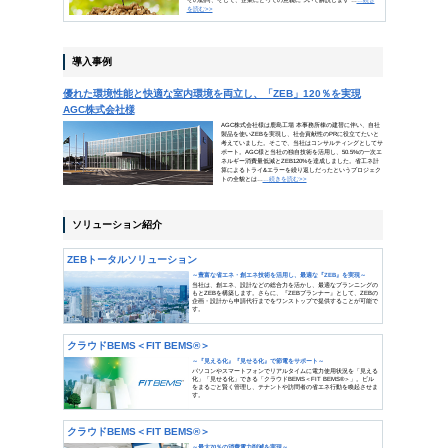
偉大な人々は目標を持ち、そうでな
（ルイ・パスツール）
何かを成し遂げたいと思っても、願うだけでは成果は得
努力してこそ実現の可能性が広がるのです。近代細菌学
目標に向かって努力し数々の業績を残しました。願望で
INDEX
ビジネスコラム
読んで涼をとる！「打ち水」の
選ばれる企業になるための「エ
導入事例
優れた環境性能と快適な室内環境
AGC株式会社様
ソリューション
ZEBトータルソリューション
クラウドBEMS＜FIT BEMS®＞
無線個別調光照明制御システム＜F