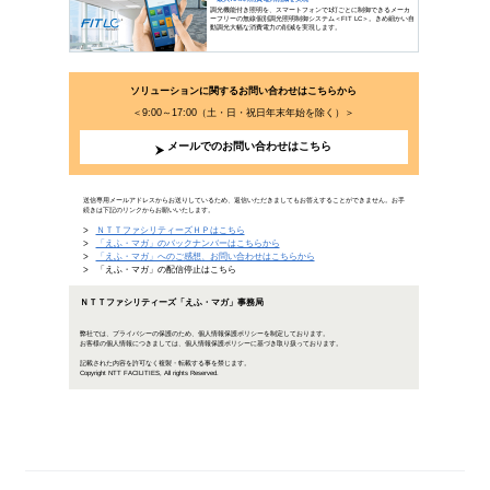
読んで涼をとる！「打ち水」の歴
2019年8月14日公開
暑い夏を涼しく過ごす方法は数々あります。その中でも、
水」です。打ち水の起源は、戦国から安土桃山時代を経て
ります。そんな打ち水の歴史や効用、最近の動向などを紹
ん……
「読んで涼をとる！「
選ばれる企業になるための「エシ
近年、社会の
ています。環
その動向、そ