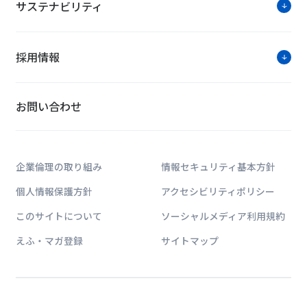
ソリューション紹介
サステナビリティ
ZEBトータルソリューション
採用情報
～豊富な省
当社は、創
もとZEB
お問い合わせ
企画・設計
す。
クラウドBEMS＜FIT BEMS®＞
企業倫理の取り組み
情報セキュリティ基本方針
～『見える
個人情報保護方針
アクセシビリティポリシー
パソコンや
化」「見せる
このサイトについて
ソーシャルメディア利用規約
をまるごと
す。
えふ・マガ登録
サイトマップ
クラウドBEMS＜FIT BEMS®＞
～最大70