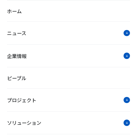
ホーム
導入事例
ニュース
UPSの更改に電源供給無瞬断切替
企業情報
ピープル
プロジェクト
NTTファシリティーズ・トピック
ソリューション