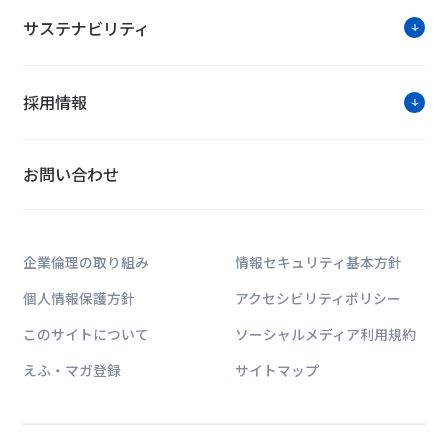
無停電電源装置「FU-MSシリーズ
サステナビリティ
株式会社NTTファシリティーズでは、無停電電源装置「FU-M
売開始いたします。
採用情報
お問い合わせ
ソリューション紹介
無停電電源装置FUシリーズ
企業倫理の取り組み
情報セキュリティ基本方針
～ICTを
個人情報保護方針
アクセシビリティポリシー
当社は、小・
量 10～3
このサイトについて
ソーシャルメディア利用規約
ップと、高
えふ・マガ登録
サイトマップ
電源バックアップサービス＜RESCU