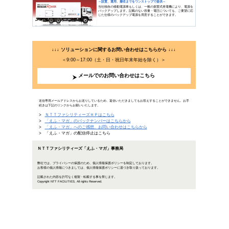
停電被害を最小限にするバックア
2019年9月11日公開
自然災害が引き起こす大規模停電や瞬時電圧低下（瞬低）
害を最小限にするために、企業はどのような停電対策を立
策について解説します …
停電被害を最小限にする
企業を脅かす停電リスクの現状
日本は電気の
いますが、も
かす停電の現