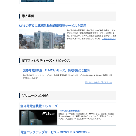
自分に打ち勝つことが、最も偉大な
（プラトン）
人間は弱い存在です。ちょっとした慢心によって、誘惑
んな自分自身の弱さを克服することなしに、成功を収め
語ったように、自分に打ち勝って大きな勝利を目指しま
INDEX
ビジネスコラム
停電被害を最小限にするバック
企業を脅かす停電リスクの現状
導入事例
UPSの更改に電源供給無瞬断切
トピックス
無停電電源装置「FU-MSシリ
ソリューション
無停電電源装置FUシリーズ
電源バックアップサービス＜RES