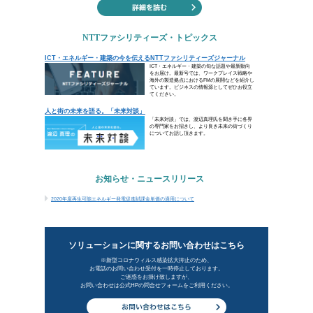
“万人心を異にすれば則ち一人の
大きな目標に向かうには、すべての人
の学者で高祖の孫である劉安が『淮南
心が一致していなければ一人分の働き
未来を切り拓きましょう。
ビジネスコラム
ハイパースケール化するデータセンターの未来
トピックス
ICT・エネルギー・建築の今を伝える「NTTファシ
人と街の未来を語る。「未来対談」
お知らせ・ニュースリリース
2020年度再生可能エネルギー発電促進賦課金単価の
新着ビジネ