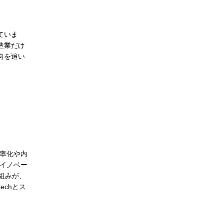
ていま
造業だけ
向を追い
率化や内
イノベー
り組みが、
echとス