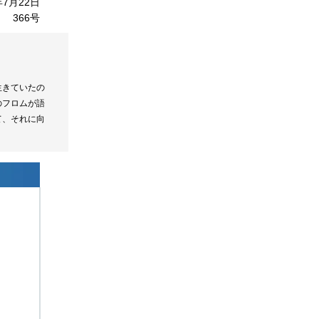
年7月22日
366号
生きていたの
のフロムが語
て、それに向