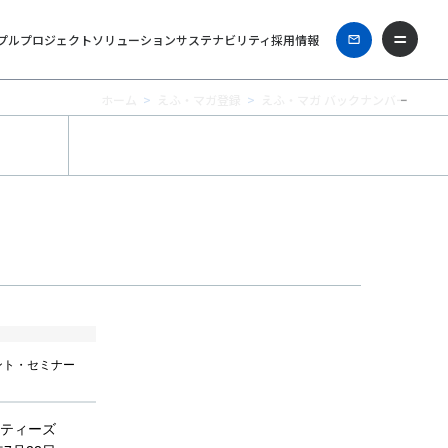
プル
プロジェクト
ソリューション
サステナビリティ
採用情報
ホーム
えふ・マガ登録
えふ・マガ バックナンバー
ント・セミナー
リティーズ