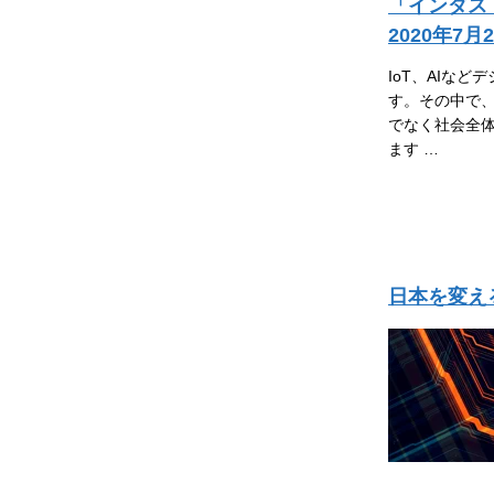
「インダス
2020年7月
IoT、AIな
す。その中で、
でなく社会全体
ます …
日本を変える