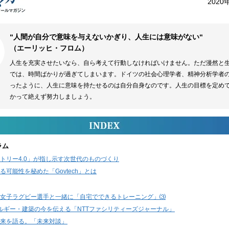
2020
“人間が自分で意味を与えないかぎり、人生には意味がない“
（エーリッヒ・フロム）
人生を充実させたいなら、自ら考えて行動しなければいけません。ただ漫然と
では、時間ばかりが過ぎてしまいます。ドイツの社会心理学者、精神分析学者
ったように、人生に意味を持たせるのは自分自身なのです。人生の目標を定め
かって絶えず努力しましょう。
ラム
トリー4.0」が指し示す次世代のものづくり
る可能性を秘めた「Govtech」とは
女子ラグビー選手と一緒に「自宅でできるトレーニング」⑶
ネルギー・建築の今を伝える「NTTファシリティーズジャーナル」
来を語る。「未来対談」