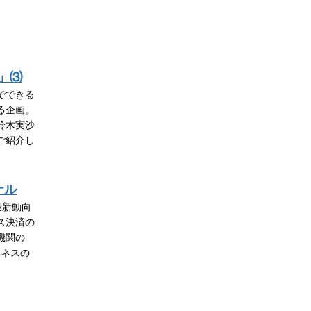
」⑶
でできる
る企画。
鈴木実沙
ご紹介し
ナル
最新動向
ス決済の
機関の
ジネスの