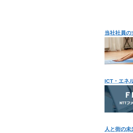
当社社員の
ICT・エ
人と街の未