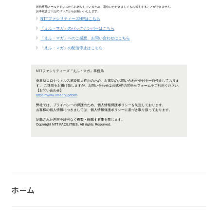
NTTファシリティ
当社社員女子ラグビー選手が教える自
当
ト
今
半
き
ICT・エネルギー・建築の今を伝える
I
を
普
の
源
人と街の未来を語る。「未来対談」
ホーム
「
の
に