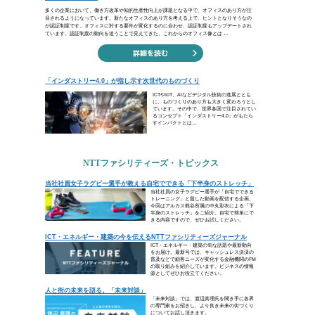
“我に才略無く我に奇無し 常に
（松平春嶽）
強いリーダーシップを発揮して思い通
ありません。幕末四賢候の一人に数え
いて人々の意見をよく聴くことで、風
部下の意見に耳を傾けましょう。
ビジネスコラム
認証制度の進化から探るこれからのオフィス像
「インダストリー4.0」が指し示す次世代のものづく
トピックス
当社社員女子ラグビー選手が教える自宅でできる「
ICT・エネルギー・建築の今を伝える「NTTファシ
人と街の未来を語る。「未来対談」
お知らせ・ニュースリリース
新型コロナウイルス感染症対策に係る電気料金の取扱