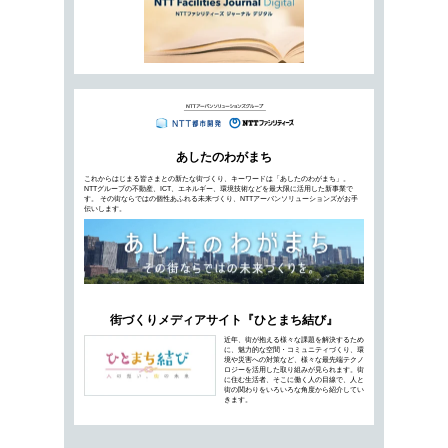
多くの企業において、働き方改革や知的生産性向
目されるようになっています。新たなオフィスの
が認証制度です。オフィスに対する要件が変化す
ています。認証制度の動向を追うことで見えてきた
「インダストリー4.0」が指し示す次
I
に
て
る
す