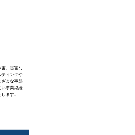
水害、雷害な
ルティングや
まざまな事態
高い事業継続
たします。