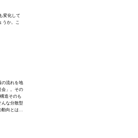
も変化して
ょうか。こ
報の流れを地
社会」。その
ス構造そのも
そんな分散型
の動向とは…