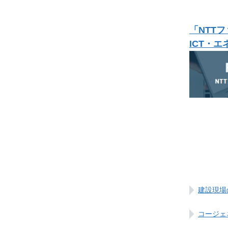
「NTT
ICT・
建設現場
コージェ