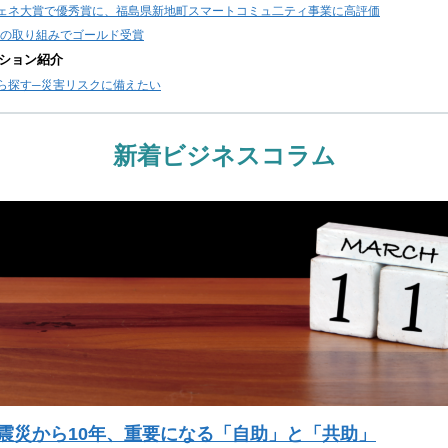
ェネ大賞で優秀賞に、福島県新地町スマートコミュ二ティ事業に高評価
TQの取り組みでゴールド受賞
ション紹介
ら探す─災害リスクに備えたい
新着ビジネスコラム
震災から10年、重要になる「自助」と「共助」