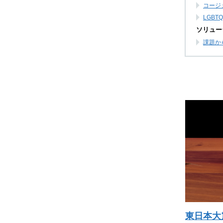
コージ
LGB
ソリュー
課題か
東日本大