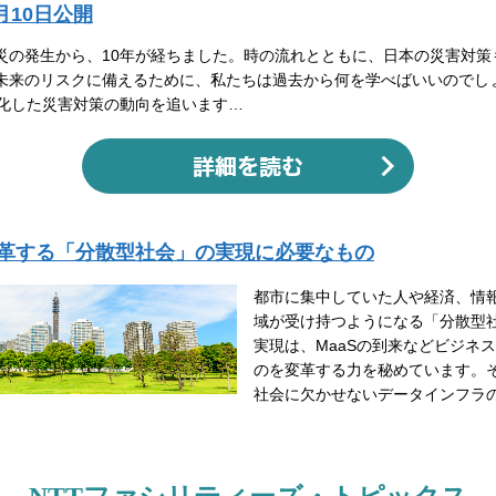
3月10日公開
災の発生から、10年が経ちました。時の流れとともに、日本の災害対策
未来のリスクに備えるために、私たちは過去から何を学べばいいのでし
変化した災害対策の動向を追います…
革する「分散型社会」の実現に必要なもの
都市に集中していた人や経済、情
域が受け持つようになる「分散型
実現は、MaaSの到来などビジネ
のを変革する力を秘めています。
社会に欠かせないデータインフラ