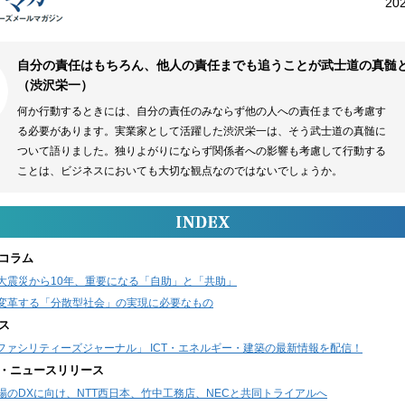
20
自分の責任はもちろん、他人の責任までも追うことが武士道の真髄
（渋沢栄一）
何か行動するときには、自分の責任のみならず他の人への責任までも考慮す
る必要があります。実業家として活躍した渋沢栄一は、そう武士道の真髄に
ついて語りました。独りよがりにならず関係者への影響も考慮して行動する
ことは、ビジネスにおいても大切な観点なのではないでしょうか。
コラム
大震災から10年、重要になる「自助」と「共助」
変革する「分散型社会」の実現に必要なもの
ス
Tファシリティーズジャーナル」 ICT・エネルギー・建築の最新情報を配信！
・ニュースリリース
場のDXに向け、NTT西日本、竹中工務店、NECと共同トライアルへ