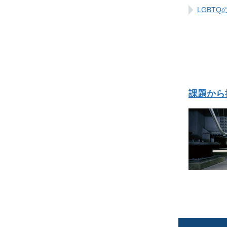
LGBT
課題から