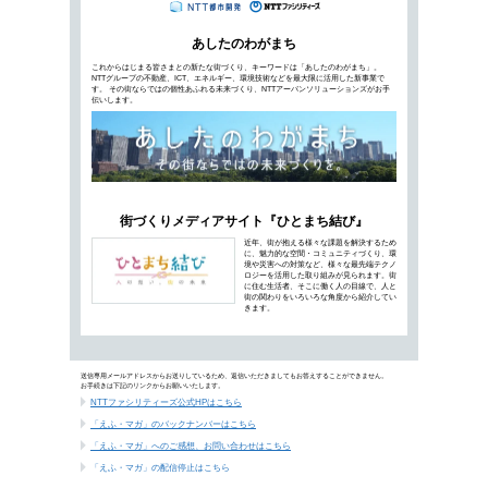
街づくりにデジタル化や地方分散化といった新
ていたデータセンターの課題が顕在化していま
れている地方分散化とは…
「水素社会の実現」に向けた国内外
イベン