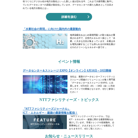
一人では何も出来ぬ
だが、まず誰かがはじめなけれ
（岸田國士）
一人で出来ることは限られています。
ません。ならば、まずは自分の手で始
ニア精神を持って新劇という道を切り
と後に続く人が出てくるはずです。
ビジネスコラム
都市から地方へ、未来の街づくりはデータセン
「⽔素社会の実現」に向けた国内外の最新動向
イベント情報
データセンター＆ストレージ EXPO【オンライン
トピックス
「NTTファシリティーズジャーナル」 ICT・
お知らせ・ニュースリリース