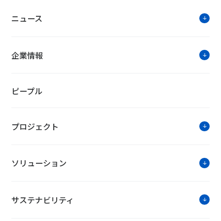
お知らせ・ニ
ニュース
NTTファシリティーズジャーナルデジタル
企業情報
役員人事について
人事について
ピープル
プロジェクト
ソリュ
工場向け設備オペレーション最適化
ソリューション
サステナビリティ