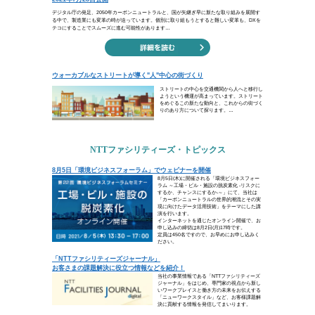
至上の処世術は、妥協すること
（ゲオルク・ジンメル）
自分の意志を貫くのはなかなか難しい
妥協してしまいがちです。しかし、ド
周囲に適応しながらも、自分の信念を
道でも理想を追求しましょう。
ビジネスコラム
「デジタル庁」発足で加速する、工場の脱炭素化
ウォーカブルなストリートが導く"人"中心の街づ
トピックス
8月5日「環境ビジネスフォーラム」でウェビナ
「NTTファシリティーズジャーナル」 お客さ
お知らせ・ニュースリリース
NTTファシリティーズジャーナルデジタルがサ
役員人事について