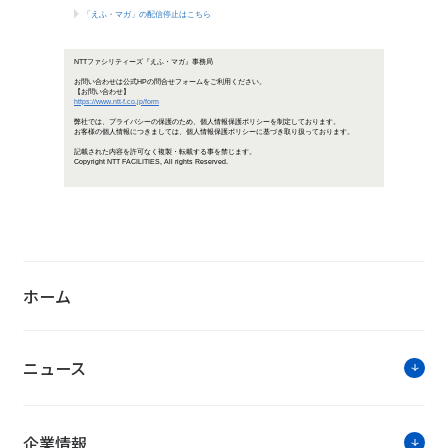
「NTTファシリティーズジャーナル
お客さまの課題解決に役立つ情報な
お知らせ・ニ
完全子会社9社の吸収合併によりDX加速へ
ホーム
NTTファシリティーズジャーナルデジタル
ニュース
「第22回 環境ビジネスフォーラム（8/5開
企業情報