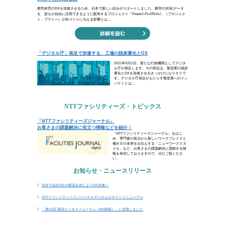
花は何故美しいか
一筋の気持ちで咲いているから
（八木重吉）
花は、誰かに見てもらおうとして咲い
えられた使命を果たすために咲いてい
吉は、「一筋の気持ち」を持つことの
向かってまっすぐ努力しましょう。
ビジネスコラム
都市経営のDXを推進する「Project PLATEAU」
「デジタル庁」発足で加速する、工場の脱炭素化
トピックス
「NTTファシリティーズジャーナル」 お客さ
お知らせ・ニュースリリース
完全子会社9社の吸収合併によりDX加速へ
NTTファシリティーズジャーナルデジタルがサ