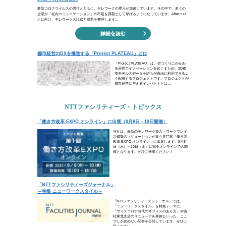
やっかいなのは、何も知らない
実際は知らないのに、知ってい
（マーク・トウェイン）
人生は学びの連続です。どれだけ知識
「トム・ソーヤーの冒険」の作者であ
愚かさを説きました。知らないことは
けましょう。
ビジネスコラム
Afterコロナで重要になるリモートワーク×対面
都市経営のDXを推進する「Project PLATEAU」
トピックス
「働き方改革 EXPO オンライン」に出展（9月8
「NTTファシリティーズジャーナル」～特集 ニ
お知らせ・ニュースリリース
完全子会社吸収合併でケイパビリティを結集