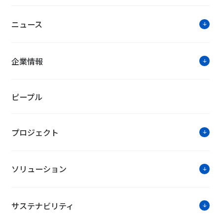
ニュース
お知らせ・ニ
企業情報
完全子会社吸収合併でケイパビリティを結集
NTTファシリティーズジャーナルデジタル
ピープル
ソリュ
プロジェクト
“新しい働き方を創る”
ソリューション
～ニューノーマル時代のワークスタ
サステナビリティ