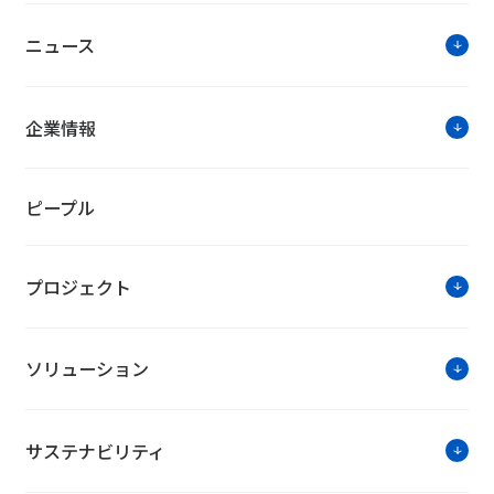
ニュース
お知らせ・ニ
企業情報
完全子会社吸収合併でケイパビリティを結集
ピープル
NTTファシリティーズジャーナルデジタル
プロジェクト
ソリュ
ソリューション
“新しい働き方を創る”
～ニューノーマル時代のワークスタ
サステナビリティ