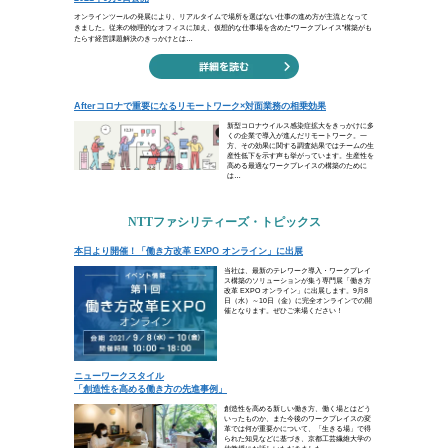
憂きことの猶この上に積もれか
限りある身の力ためさん。
（熊沢蕃山）
人生は試練の連続です。ときには逃げ
試練を乗り越えることはできません。
気概を持ち、度重なる困難にも耐えま
に立ち向かいましょう 。
ビジネスコラム
新しい働き方で「センターオフィス」が果たす
Afterコロナで重要になるリモートワーク×対面
トピックス
本日より開催！「働き方改革 EXPO オンライン
ニューワークスタイル「創造性を高める働き方
お知らせ・ニュースリリース
完全子会社吸収合併でケイパビリティを結集