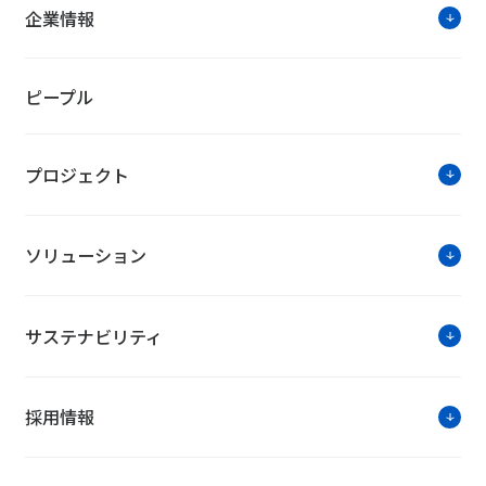
ソリュ
企業情報
複合型再生可能エネルギーシステム
ピープル
～複数の再生可能エネルギーにより
～
プロジェクト
ソリューション
サステナビリティ
ソリューションに関す
採用情報
お問い合わせは公式HPのWe