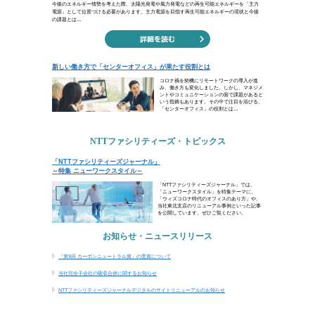
世の中は、君の理解する以上に
（ギルバート・キース・チェス
暗い出来事や不運な目に遭うと、つい
を広げてみると、たくさんのものが輝
す。イギリスの作家・チェスタトンは
て前に進みましょう。
ビジネスコラム
再生可能エネルギーの現在地、主力電源化はど
新しい働き方で「センターオフィス」が果たす
NTTファシリティーズ・トピックス
「NTTファシリティーズジャーナル」～特集 ニ
お知らせ・ニュースリリース
「第9回 カーボンニュートラル賞」の受賞につい
当社完全子会社の吸収合併に関するお知らせ
NTTファシリティーズジャーナルデジタルのサ