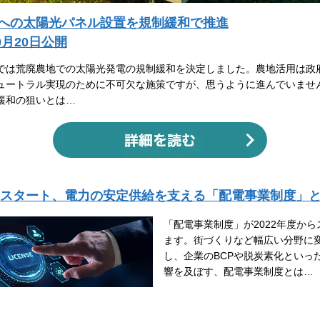
への太陽光パネル設置を規制緩和で推進
10月20日公開
では荒廃農地での太陽光発電の規制緩和を決定しました。農地活用は政府
ュートラル実現のために不可欠な施策ですが、思うように進んでいませ
緩和の狙いとは…
年度スタート、電力の安定供給を支える「配電事業制度」
「配電事業制度」が2022年度か
ます。街づくりなど幅広い分野に
し、企業のBCPや脱炭素化といっ
響を及ぼす、配電事業制度とは…