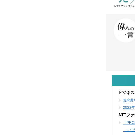
ビジネス
荒廃農
202
NTTフ
「PR
～中東