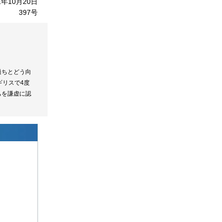
1年10月20日
397号
過ちとどう向
ギリスで4度
ちを謙虚に認