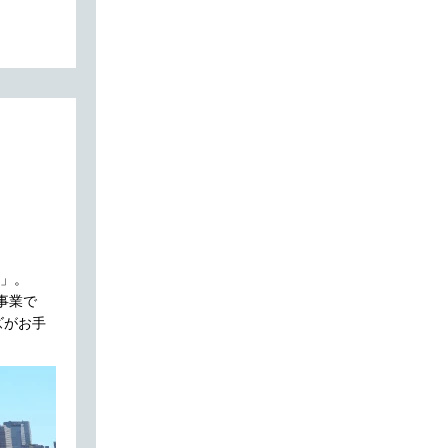
」。
事業で
ズがお手