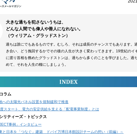
202
大きな過ちを犯さないうちは、
どんな人間でも偉人や善人になれない。
（ウィリアム・グラッドストン）
過ちは誰にでもあるものです。むしろ、それは成長のチャンスでもあります。
き合い、どう挽回するかでその後の人生が大きく変わってきます。19世紀のイ
に渡り首相を務めたグラッドストンは、過ちから多くのことを学びました。過
めて、それを人生の糧にしましょう。
コラム
地への太陽光パネル設置を規制緩和で推進
2年度スタート、電力の安定供給を支える「配電事業制度」とは
ァシリティーズ・トピックス
OJECT事例」インタビュー
と日本を「つなぐ」建築 ドバイ万博日本館設計チームの想い（前編）～