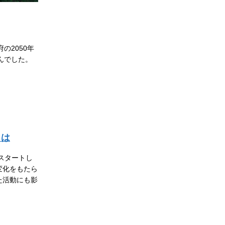
の2050年
んでした。
とは
らスタートし
変化をもたら
た活動にも影