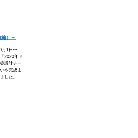
前編）～
0月1日〜
「2020年ド
築設計チー
いや完成ま
ました。