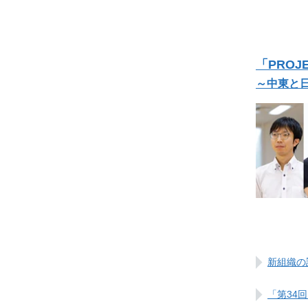
「PRO
～中東と
新組織の
「第34