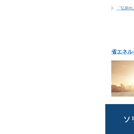
「弘前れ
省エネル
ソ