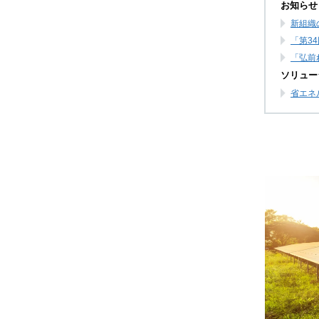
お知らせ
新組織
「第3
「弘前
ソリュー
省エネ