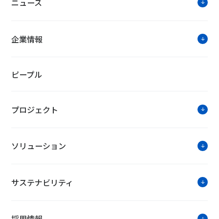
ニュース
「工場向け設備オペレーション最適化サービ
企業情報
「第34回 日経ニューオフィス賞 東北ニュ
ピープル
ソリュ
プロジェクト
オフィスFM
ソリューション
サステナビリティ
採用情報