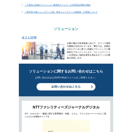
「第62回 BCS賞」の受賞について
「工場向け設備オペレーション最適化サービス
「第34回 日経ニューオフィス賞 東北ニュー
ソリューション
オフィスFM
新着ホリ