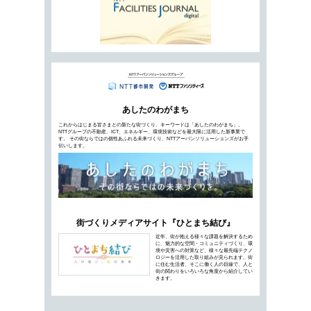
知れば知るほど奥深い、お茶の楽し
2021年11月3日公開
私たちにとって身近な飲み物であるお茶。体内
に良いと言われています。お茶が注目されるの
マル時代のお茶の楽しみ方とは…
ビジネ
荒廃農地への太陽光パネル設置を規