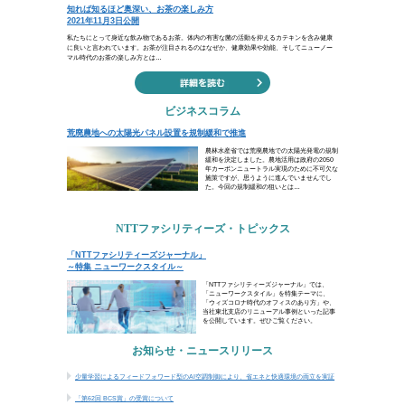
苦は楽の種、
楽は苦の種と知るべし。
（水戸光圀）
人は苦しいことを嫌がり、楽しいこと
徳川光圀が諭したように、実際には苦
し、楽しみが続くこともないのです。
耐え、楽しい時は油断しないようにし
ホリデーコラム
知れば知るほど奥深い、お茶の楽しみ方
ビジネスコラム
荒廃農地への太陽光パネル設置を規制緩和で推
NTTファシリティーズ・トピックス
「NTTファシリティーズジャーナル」～特集 ニ
お知らせ・ニュースリリース
少量学習によるフィードフォワード型のAI空調