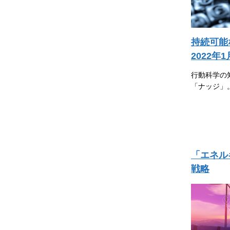
持続可能
2022年
行動科学の
「ナッジ」
「エネル
戦略