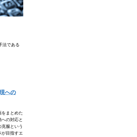
手法である
現への
画をまとめた
動への対応と
の克服という
本が目指すエ