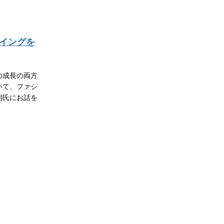
イングを
の成長の両方
いて、ファシ
朗氏にお話を