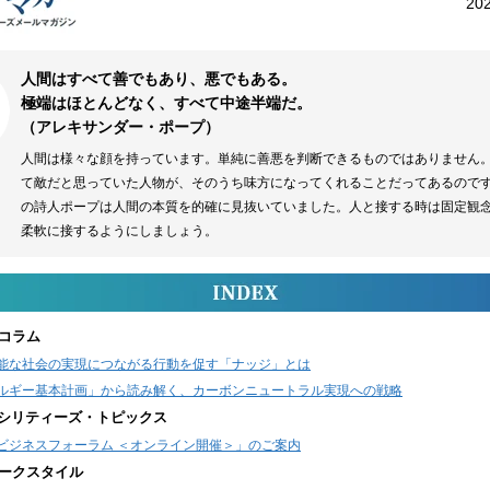
20
人間はすべて善でもあり、悪でもある。
極端はほとんどなく、すべて中途半端だ。
（アレキサンダー・ポープ）
人間は様々な顔を持っています。単純に善悪を判断できるものではありません
て敵だと思っていた人物が、そのうち味方になってくれることだってあるので
の詩人ポープは人間の本質を的確に見抜いていました。人と接する時は固定観
柔軟に接するようにしましょう。
コラム
能な社会の実現につながる行動を促す「ナッジ」とは
ルギー基本計画」から読み解く、カーボンニュートラル実現への戦略
ァシリティーズ・トピックス
ビジネスフォーラム ＜オンライン開催＞」のご案内
ークスタイル