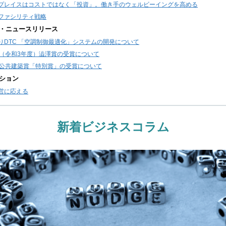
プレイスはコストではなく「投資」。働き手のウェルビーイングを高める
ファシリティ戦略
・ニュースリリース
りDTC 「空調制御最適化」システムの開発について
回（令和3年度）澁澤賞の受賞について
回公共建築賞「特別賞」の受賞について
ション
営に応える
新着ビジネスコラム