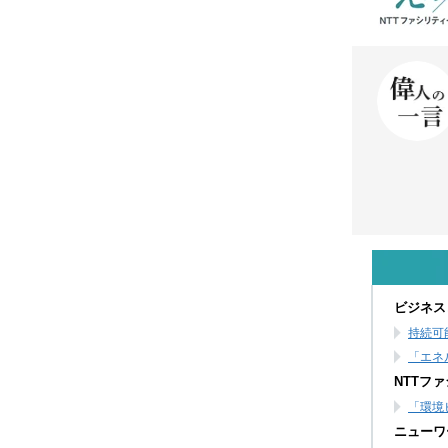
ビジネス
持続可
「エネ
NTTフ
「環境
ニューワ