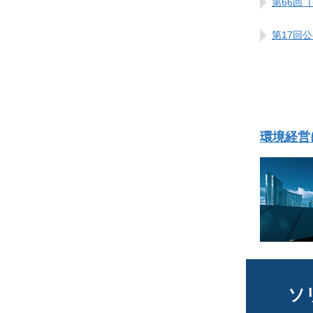
第66回
第17回
環境経営
ソ