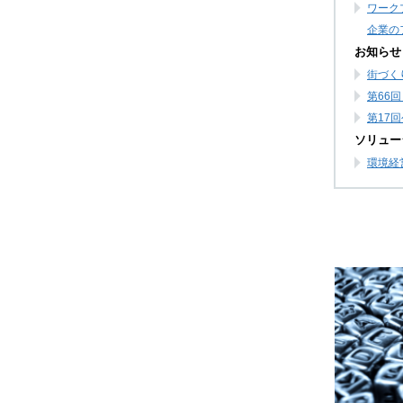
ワーク
企業の
お知らせ
街づく
第66
第17
ソリュー
環境経